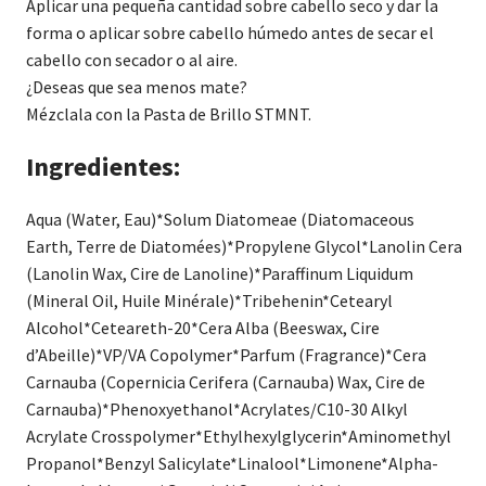
Aplicar una pequeña cantidad sobre cabello seco y dar la
forma o aplicar sobre cabello húmedo antes de secar el
cabello con secador o al aire.
¿Deseas que sea menos mate?
Mézclala con la Pasta de Brillo STMNT.
Ingredientes:
Aqua (Water, Eau)*Solum Diatomeae (Diatomaceous
Earth, Terre de Diatomées)*Propylene Glycol*Lanolin Cera
(Lanolin Wax, Cire de Lanoline)*Paraffinum Liquidum
(Mineral Oil, Huile Minérale)*Tribehenin*Cetearyl
Alcohol*Ceteareth-20*Cera Alba (Beeswax, Cire
d’Abeille)*VP/VA Copolymer*Parfum (Fragrance)*Cera
Carnauba (Copernicia Cerifera (Carnauba) Wax, Cire de
Carnauba)*Phenoxyethanol*Acrylates/C10-30 Alkyl
Acrylate Crosspolymer*Ethylhexylglycerin*Aminomethyl
Propanol*Benzyl Salicylate*Linalool*Limonene*Alpha-